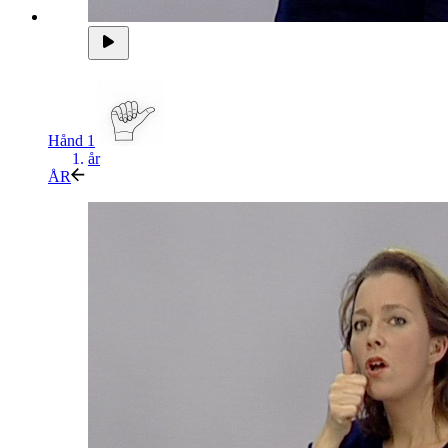
Hånd 1
år
ÅR