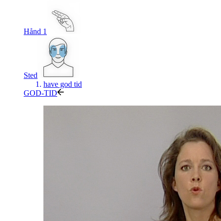
Hånd 1
Sted
have god tid
GOD-TID