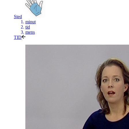
Sted
minut
tid
mens
TID