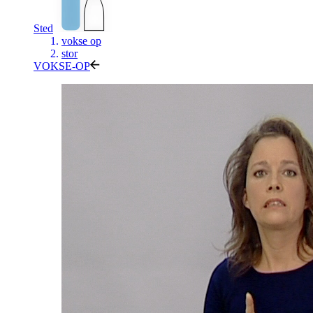
Sted
vokse op
stor
VOKSE-OP