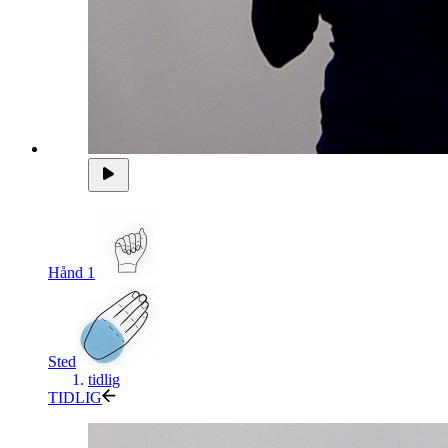
Hånd 1
Sted
tidlig
TIDLIG