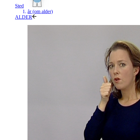
Sted
år (om alder)
ALDER