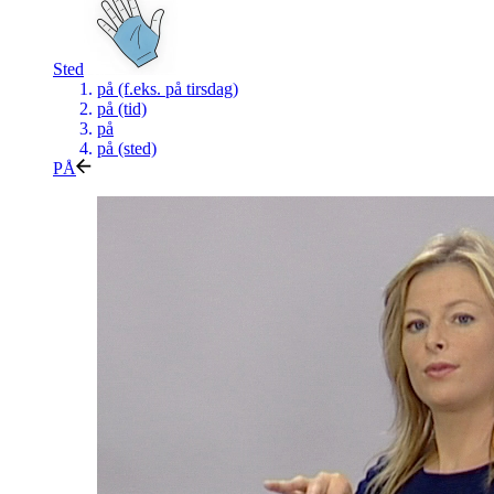
Sted
på (f.eks. på tirsdag)
på (tid)
på
på (sted)
PÅ