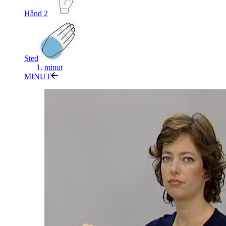
Hånd 2
Sted
minut
MINUT