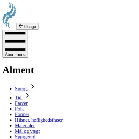
Tilbage
Åben menu
Alment
Sprog
Tid
Farver
Folk
Former
Hilsner, høflighedsfraser
Materialer
Mål og vægt
Spørgeord