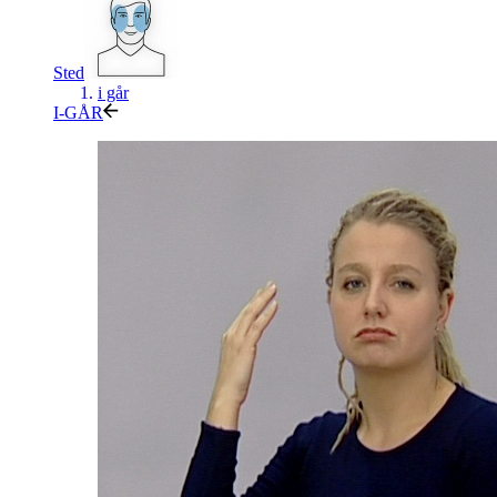
Sted
i går
I-GÅR