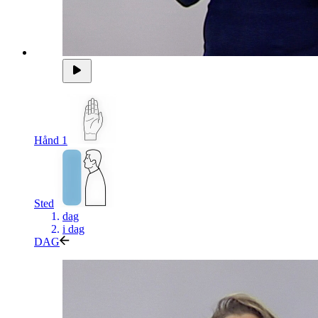
Hånd 1
Sted
dag
i dag
DAG