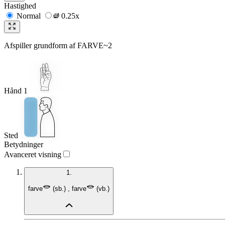
Hastighed
Normal
0.25x
Afspiller grundform af
FARVE~2
Hånd 1
Sted
Betydninger
Avanceret visning
1.
farve
(
sb.
)
,
farve
(
vb.
)