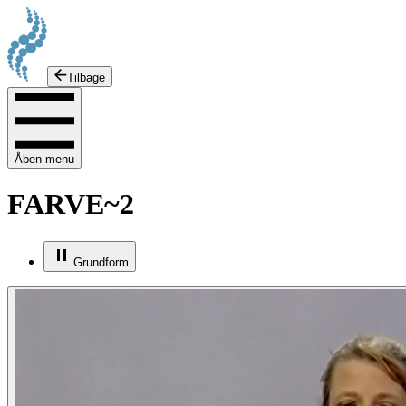
Tilbage
Åben menu
FARVE~2
Grundform