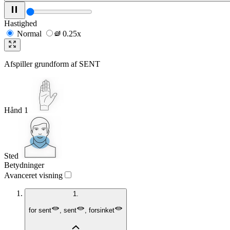
Hastighed
Normal
0.25x
Afspiller grundform af
SENT
Hånd 1
Sted
Betydninger
Avanceret visning
1.
for sent
,
sent
,
forsinket