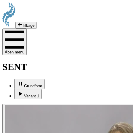
Tilbage
Åben menu
SENT
Grundform
Variant 1