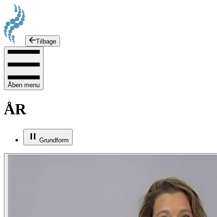
Tilbage
Åben menu
ÅR
Grundform