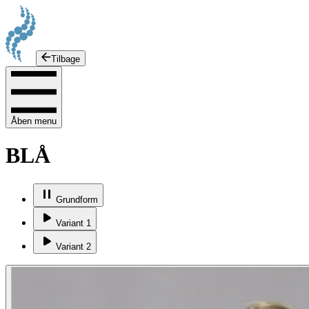
Tilbage
Åben menu
BLÅ
Grundform
Variant 1
Variant 2