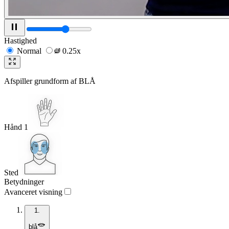
Hastighed
Normal
0.25x
Afspiller grundform af
BLÅ
Hånd 1
Sted
Betydninger
Avanceret visning
1.
blå