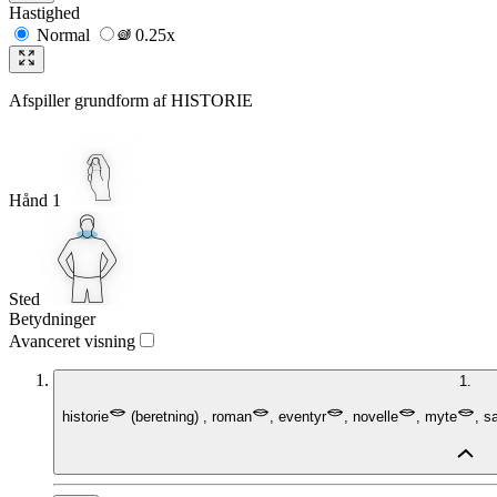
Hastighed
Normal
0.25x
Afspiller grundform af
HISTORIE
Hånd 1
Sted
Betydninger
Avanceret visning
1.
historie
(
beretning
)
,
roman
,
eventyr
,
novelle
,
myte
,
s