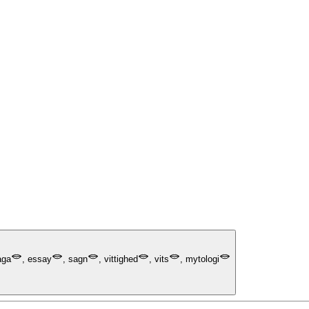
aga
,
essay
,
sagn
,
vittighed
,
vits
,
mytologi