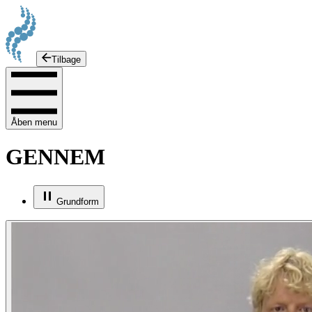
Tilbage
Åben menu
GENNEM
Grundform