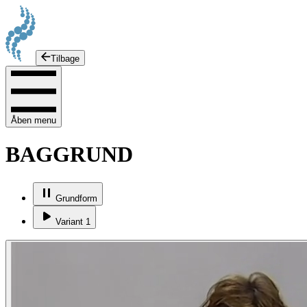
Tilbage
Åben menu
BAGGRUND
Grundform
Variant 1