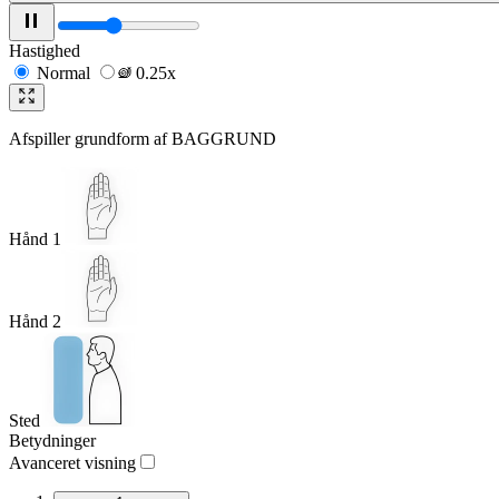
Hastighed
Normal
0.25x
Afspiller grundform af
BAGGRUND
Hånd 1
Hånd 2
Sted
Betydninger
Avanceret visning