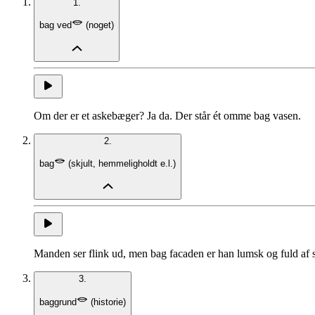
1.
bag ved
(
noget
)
Om der er et askebæger? Ja da. Der står ét omme bag vasen.
2.
bag
(
skjult, hemmeligholdt e.l.
)
Manden ser flink ud, men bag facaden er han lumsk og fuld af s
3.
baggrund
(
historie
)