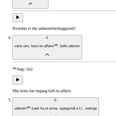
Hvordan er din uddannelsesbaggrund?
4.
være utro
,
have en affære
,
bolle udenom
/bag/, [m]
Min kone har engang haft en affære.
5.
udenom
(
væk fra et emne, spørgsmål e.l.
)
,
undvige