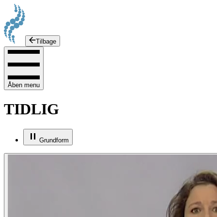
Tilbage
Åben menu
TIDLIG
Grundform