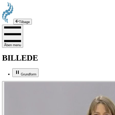
Tilbage
Åben menu
BILLEDE
Grundform