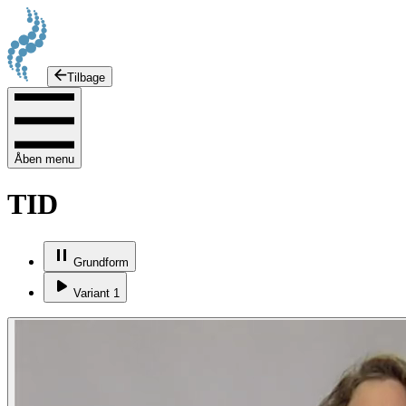
Tilbage
Åben menu
TID
Grundform
Variant 1