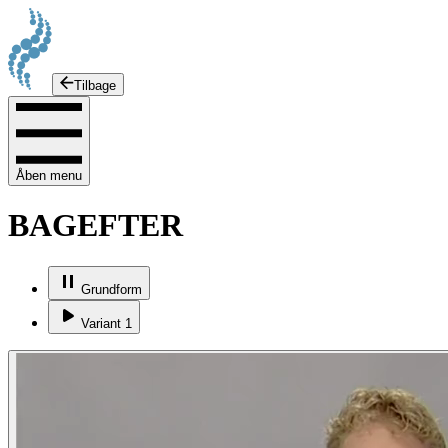
Tilbage
Åben menu
BAGEFTER
Grundform
Variant 1