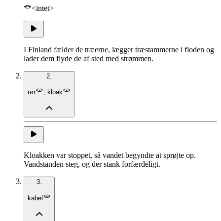
<intet>
I Finland fælder de træerne, lægger træstammerne i floden og
lader dem flyde de af sted med strømmen.
2.
rør
,
kloak
Kloakken var stoppet, så vandet begyndte at sprøjte op.
Vandstanden steg, og der stank forfærdeligt.
3.
kabel