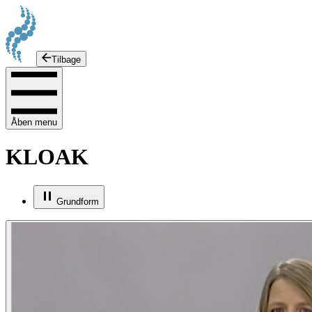
Tilbage
Åben menu
KLOAK
Grundform