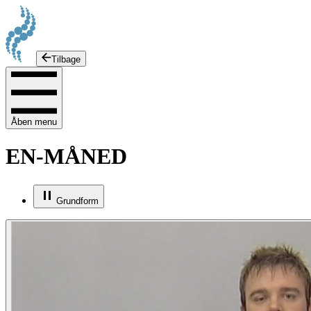
Tilbage
Åben menu
EN-MÅNED
Grundform