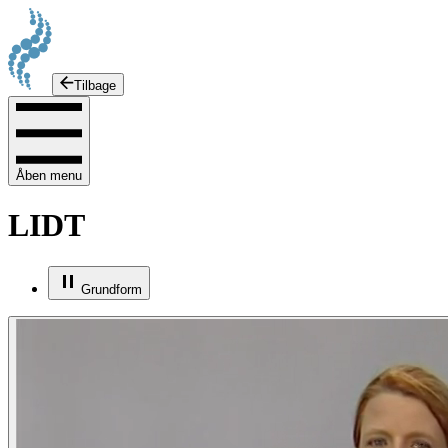
Tilbage
Åben menu
LIDT
Grundform