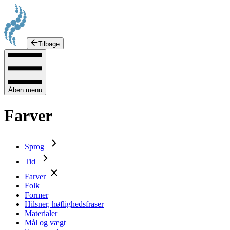
Tilbage
Åben menu
Farver
Sprog
Tid
Farver
Folk
Former
Hilsner, høflighedsfraser
Materialer
Mål og vægt