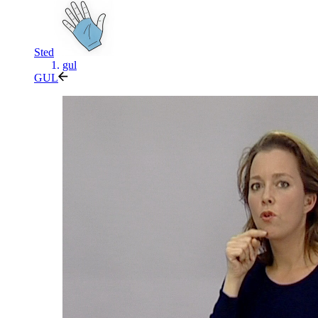
Sted
gul
GUL