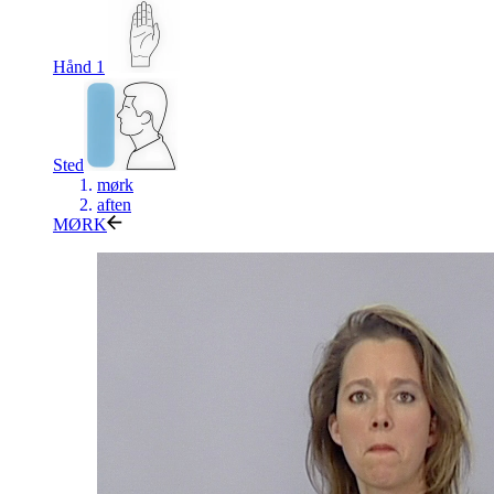
Hånd 1
Sted
mørk
aften
MØRK