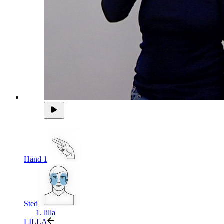
Hånd 1
Sted
lilla
LILLA