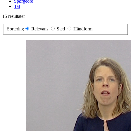
Spørgeord
Tal
15 resultater
Sortering
Relevans
Sted
Håndform