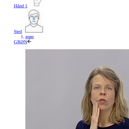
Hånd 1
Sted
grøn
GRØN