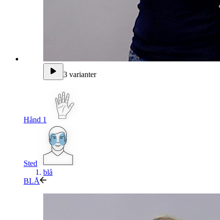
3 varianter
Hånd 1
Sted
blå
BLÅ