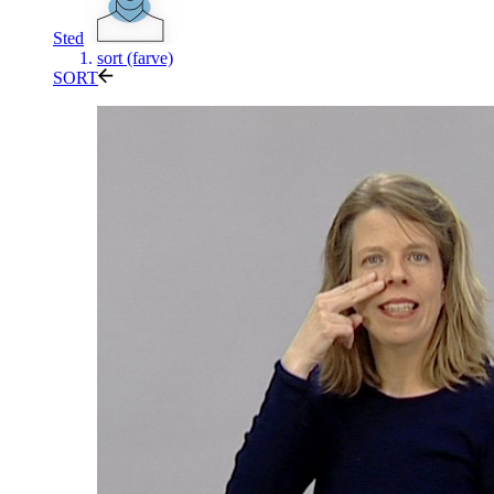
Sted
sort (farve)
SORT