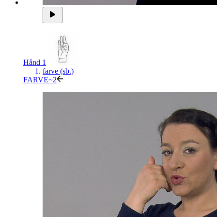
Hånd 1
farve (sb.)
FARVE~2