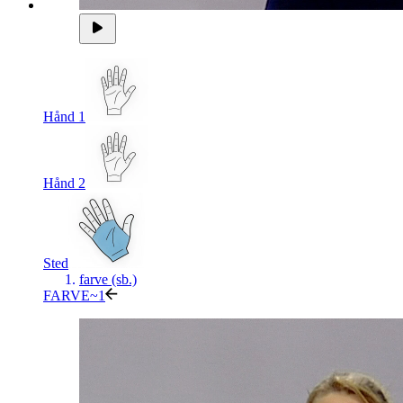
Hånd 1
Hånd 2
Sted
farve (sb.)
FARVE~1