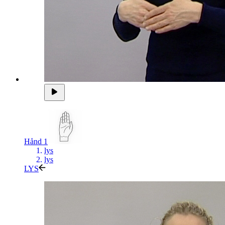
Hånd 1
lys
lys
LYS