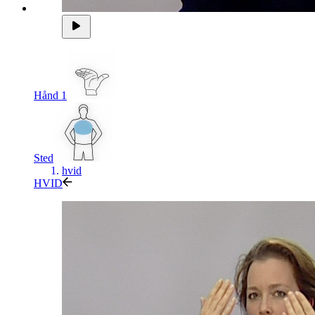
Hånd 1
Sted
hvid
HVID