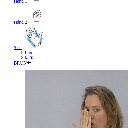
Hånd 1
Hånd 2
Sted
brun
kaffe
BRUN