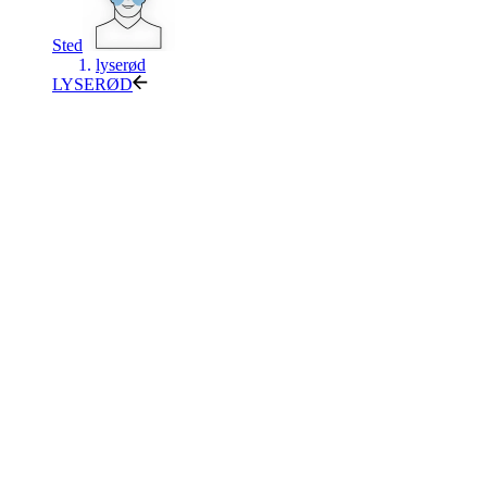
Sted
lyserød
LYSERØD