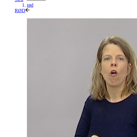
rød
RØD