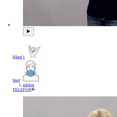
Hånd 1
Sted
telefon
TELEFON