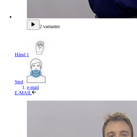
2 varianter
Hånd 1
Sted
e-mail
E-MAIL