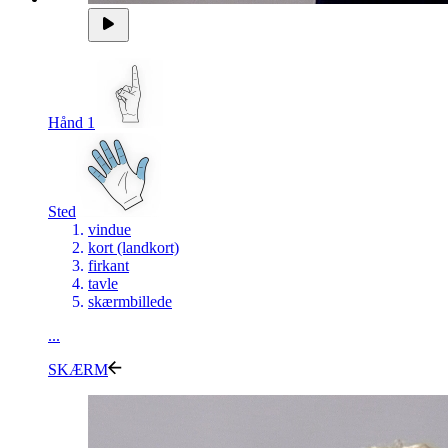
Hånd 1
Sted
vindue
kort (landkort)
firkant
tavle
skærmbillede
...
SKÆRM