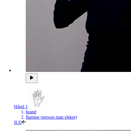
Hånd 1
brand
flamme (person man elsker)
ILD