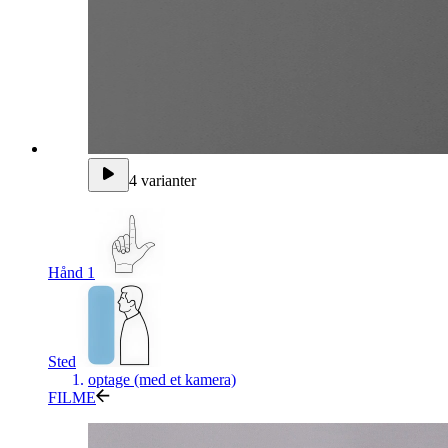
4 varianter
Hånd 1
Sted
optage (med et kamera)
FILME