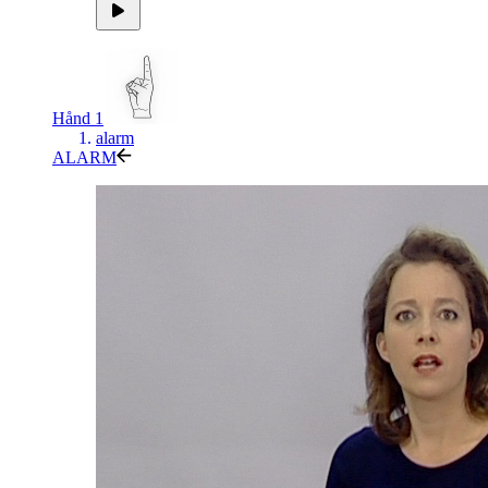
Hånd 1
alarm
ALARM