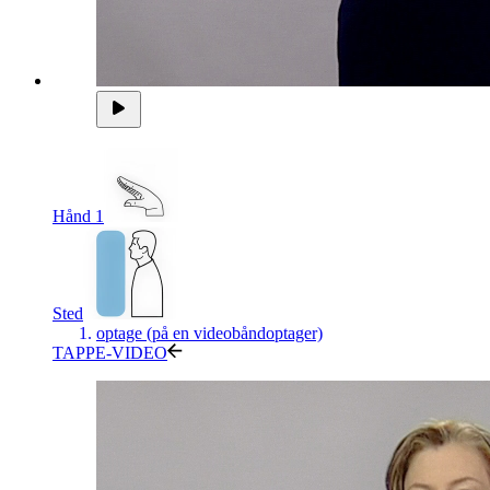
Hånd 1
Sted
optage (på en videobåndoptager)
TAPPE-VIDEO