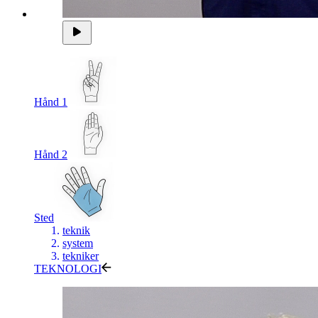
Hånd 1
Hånd 2
Sted
teknik
system
tekniker
TEKNOLOGI