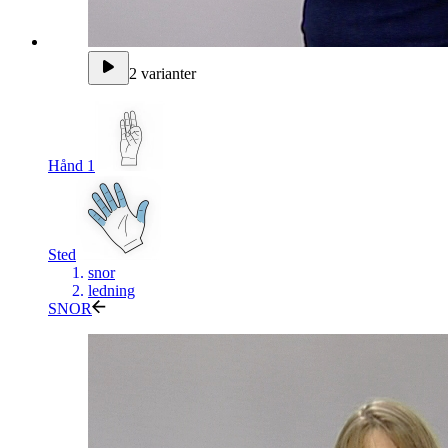
2 varianter
Hånd 1
Sted
snor
ledning
SNOR