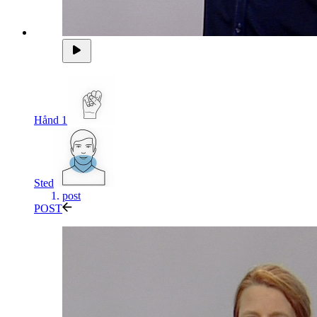
Hånd 1
Sted
post
POST