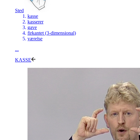
Sted
kasse
kasserer
gave
firkantet (3-dimensional)
værelse
...
KASSE