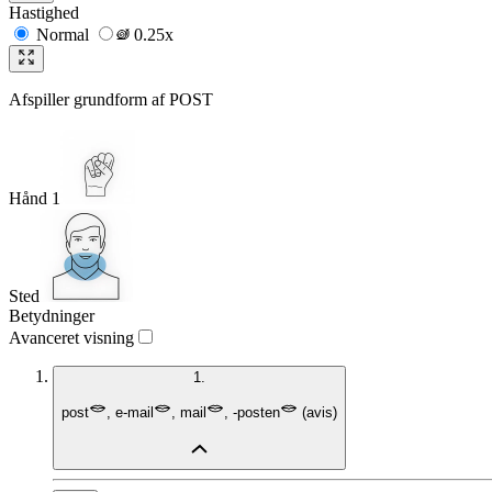
Hastighed
Normal
0.25x
Afspiller grundform af
POST
Hånd 1
Sted
Betydninger
Avanceret visning
1.
post
,
e-mail
,
mail
,
-posten
(
avis
)