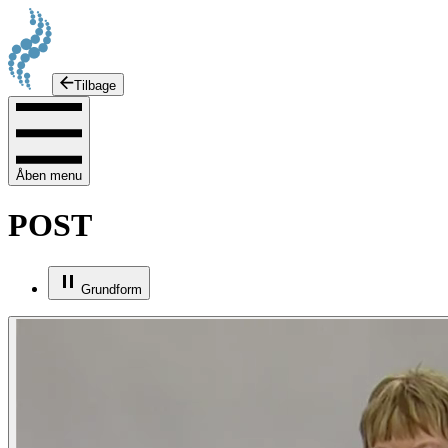
Tilbage
Åben menu
POST
Grundform