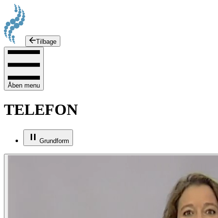
Tilbage
Åben menu
TELEFON
Grundform