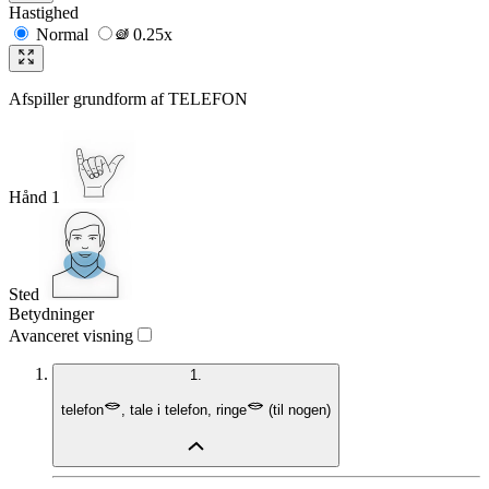
Hastighed
Normal
0.25x
Afspiller grundform af
TELEFON
Hånd 1
Sted
Betydninger
Avanceret visning
1.
telefon
,
tale i telefon
,
ringe
(
til nogen
)