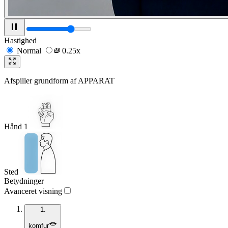
Hastighed
Normal
0.25x
Afspiller grundform af
APPARAT
Hånd 1
Sted
Betydninger
Avanceret visning
1.
komfur