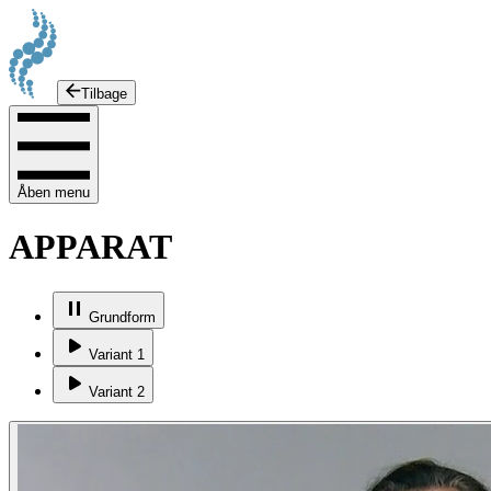
Tilbage
Åben menu
APPARAT
Grundform
Variant 1
Variant 2