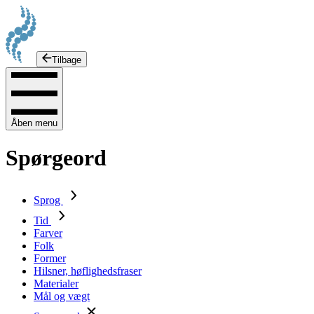
Tilbage
Åben menu
Spørgeord
Sprog
Tid
Farver
Folk
Former
Hilsner, høflighedsfraser
Materialer
Mål og vægt