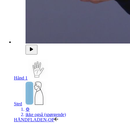
Hånd 1
Sted
⚙
ikke også (spørgende)
HÅNDFLADEN-OP