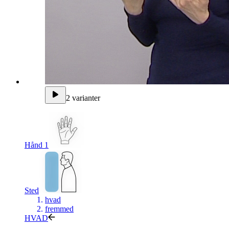
2 varianter
Hånd 1
Sted
hvad
fremmed
HVAD