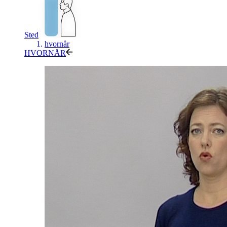
Sted
hvornår
HVORNÅR