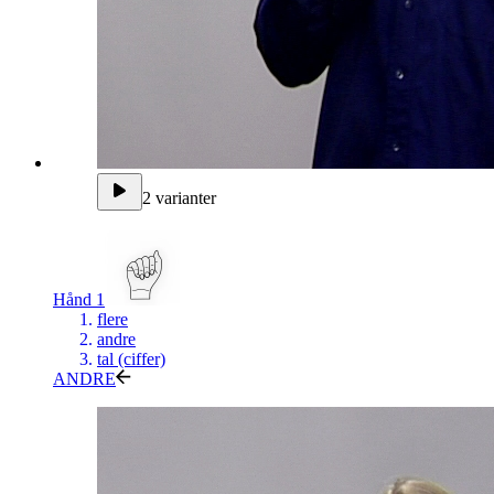
2 varianter
Hånd 1
flere
andre
tal (ciffer)
ANDRE