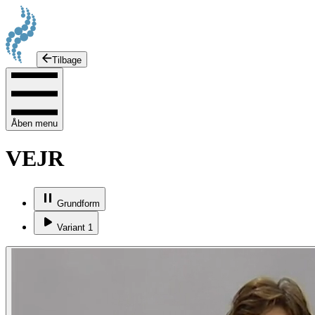
Tilbage
Åben menu
VEJR
Grundform
Variant 1