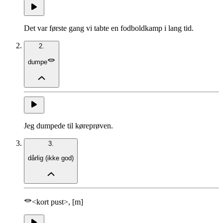
Det var første gang vi tabte en fodboldkamp i lang tid.
2.
dumpe
Jeg dumpede til køreprøven.
3.
dårlig
(
ikke god
)
<kort pust>, [m]