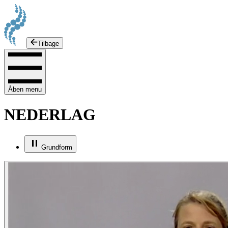
Tilbage
Åben menu
NEDERLAG
Grundform