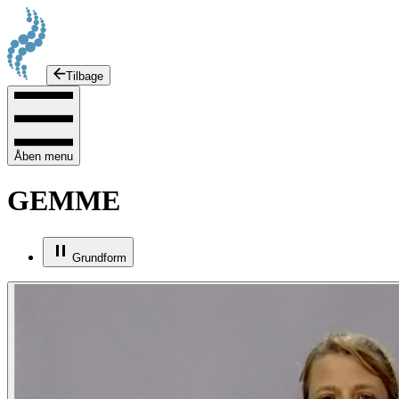
Tilbage
Åben menu
GEMME
Grundform