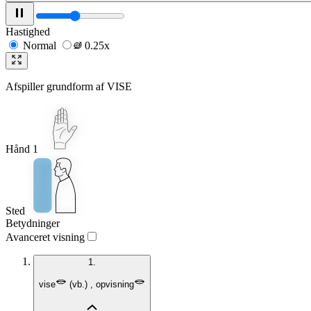
Hastighed
Normal
0.25x
Afspiller grundform af
VISE
Hånd 1
Sted
Betydninger
Avanceret visning
1.
vise
(
vb.
)
,
opvisning