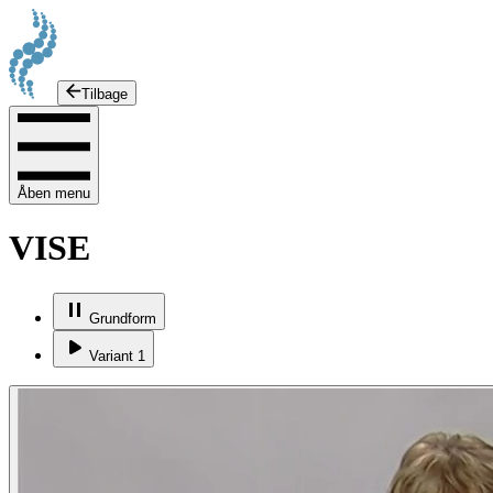
Tilbage
Åben menu
VISE
Grundform
Variant 1