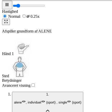
Hastighed
Normal
0.25x
Afspiller grundform af
ALENE
Hånd 1
Sted
Betydninger
Avanceret visning
1.
alene
,
individuel
(
sport
)
,
single
(
sport
)