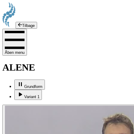
Tilbage
Åben menu
ALENE
Grundform
Variant 1