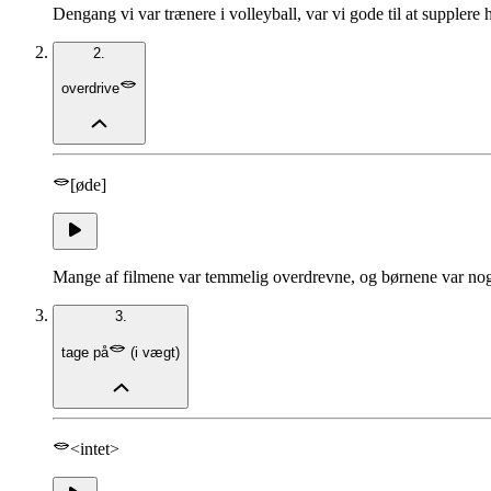
Dengang vi var trænere i volleyball, var vi gode til at supplere
2.
overdrive
[øde]
Mange af filmene var temmelig overdrevne, og børnene var nogen
3.
tage på
(
i vægt
)
<intet>