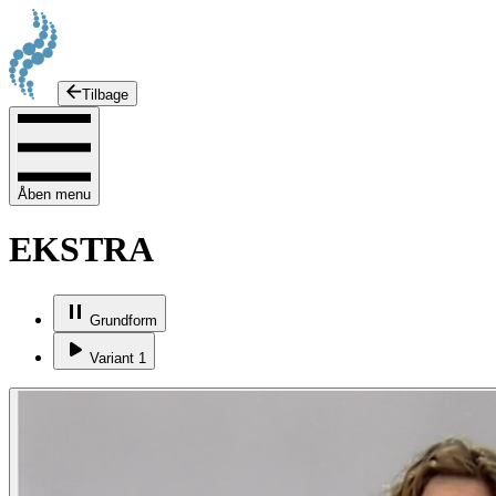
Tilbage
Åben menu
EKSTRA
Grundform
Variant 1