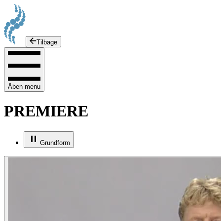
Tilbage
Åben menu
PREMIERE
Grundform