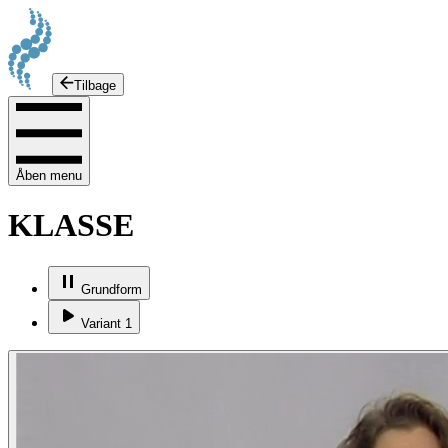
Tilbage
Åben menu
KLASSE
Grundform
Variant 1