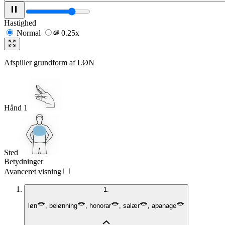
Hastighed
Normal
0.25x
Afspiller grundform af
LØN
Hånd 1
Sted
Betydninger
Avanceret visning
1.
løn
,
belønning
,
honorar
,
salær
,
apanage