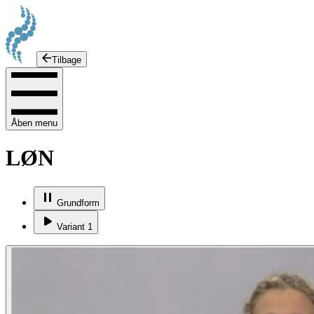
Tilbage
Åben menu
LØN
Grundform
Variant 1