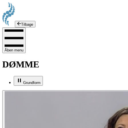
Tilbage
Åben menu
DØMME
Grundform