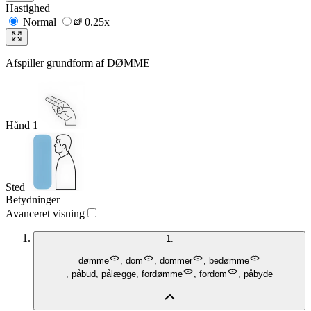
Hastighed
Normal
0.25x
Afspiller grundform af
DØMME
Hånd 1
Sted
Betydninger
Avanceret visning
1.
dømme
,
dom
,
dommer
,
bedømme
,
påbud
,
pålægge
,
fordømme
,
fordom
,
påbyde