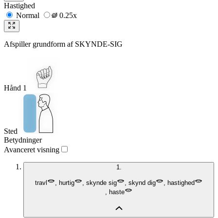
Hastighed
Normal
0.25x
Afspiller grundform af
SKYNDE-SIG
Hånd 1
Sted
Betydninger
Avanceret visning
1.
travl
,
hurtig
,
skynde sig
,
skynd dig
,
hastighed
,
haste