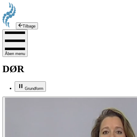
Tilbage
Åben menu
DØR
Grundform