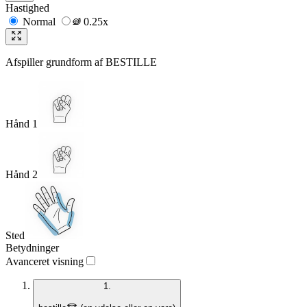
Hastighed
Normal
0.25x
Afspiller grundform af
BESTILLE
Hånd 1
Hånd 2
Sted
Betydninger
Avanceret visning
1.