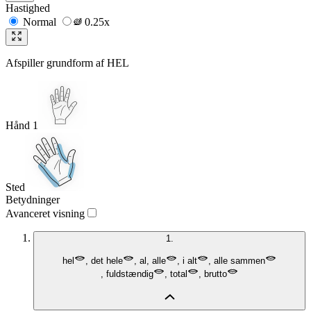
Hastighed
Normal
0.25x
Afspiller grundform af
HEL
Hånd 1
Sted
Betydninger
Avanceret visning
1.
hel
,
det hele
,
al
,
alle
,
i alt
,
alle sammen
,
fuldstændig
,
total
,
brutto