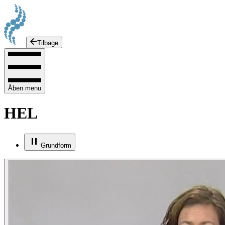
Tilbage
Åben menu
HEL
Grundform