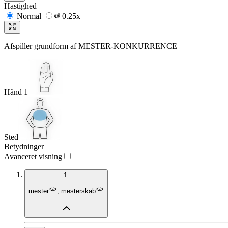
Hastighed
Normal
0.25x
Afspiller grundform af
MESTER-KONKURRENCE
Hånd 1
Sted
Betydninger
Avanceret visning
1.
mester
,
mesterskab