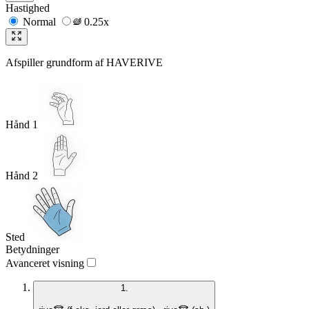
Hastighed
Normal
0.25x
Afspiller grundform af
HAVERIVE
Hånd 1
Hånd 2
Sted
Betydninger
Avanceret visning
1.