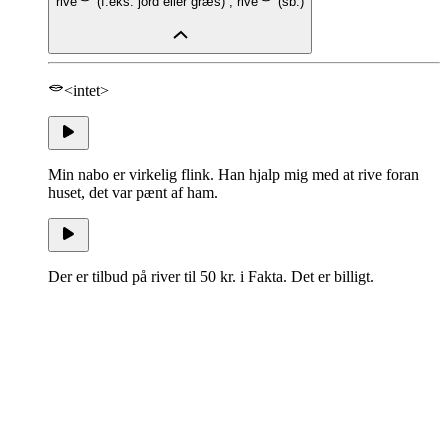
rive
(
f.eks. jord eller græs
)
,
rive
(
sb.
)
<intet>
Min nabo er virkelig flink. Han hjalp mig med at rive foran
huset, det var pænt af ham.
Der er tilbud på river til 50 kr. i Fakta. Det er billigt.