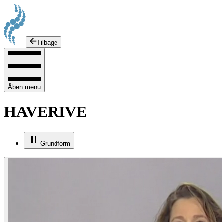
Tilbage
Åben menu
HAVERIVE
Grundform