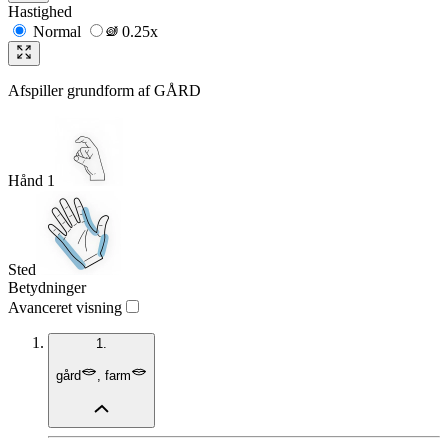
Hastighed
Normal
0.25x
Afspiller grundform af
GÅRD
Hånd 1
Sted
Betydninger
Avanceret visning
1.
gård
,
farm