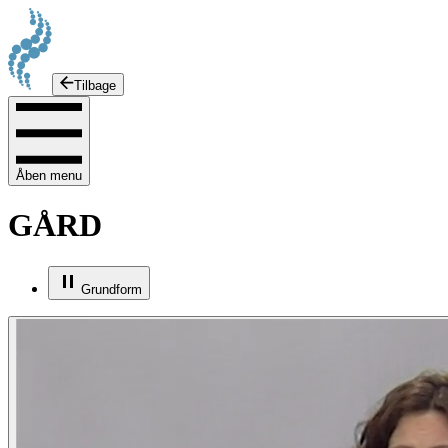
Tilbage
Åben menu
GÅRD
Grundform