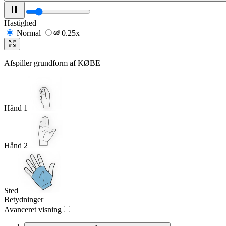
Hastighed
Normal
0.25x
Afspiller grundform af
KØBE
Hånd 1
Hånd 2
Sted
Betydninger
Avanceret visning