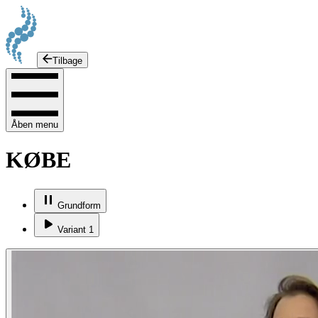
Tilbage
Åben menu
KØBE
Grundform
Variant 1