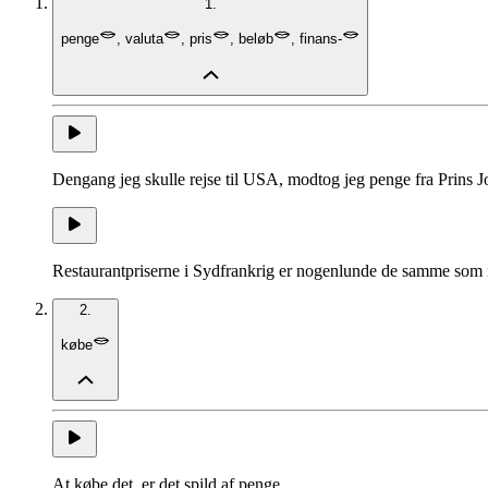
1.
penge
,
valuta
,
pris
,
beløb
,
finans-
Dengang jeg skulle rejse til USA, modtog jeg penge fra Prins J
Restaurantpriserne i Sydfrankrig er nogenlunde de samme som
2.
købe
At købe det, er det spild af penge.