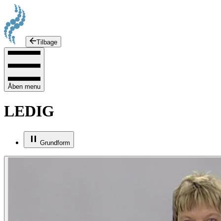
Tilbage
Åben menu
LEDIG
Grundform