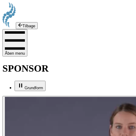
Tilbage
Åben menu
SPONSOR
Grundform