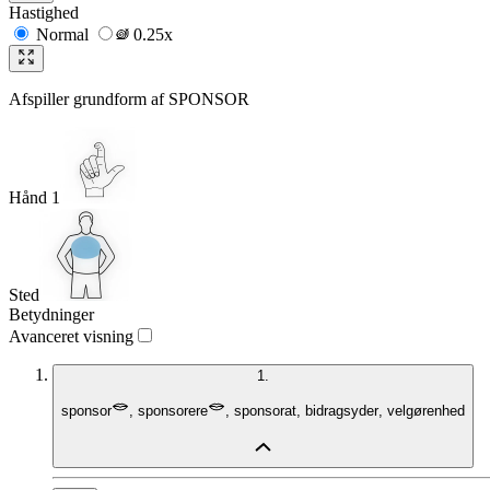
Hastighed
Normal
0.25x
Afspiller grundform af
SPONSOR
Hånd 1
Sted
Betydninger
Avanceret visning
1.
sponsor
,
sponsorere
,
sponsorat
,
bidragsyder
,
velgørenhed