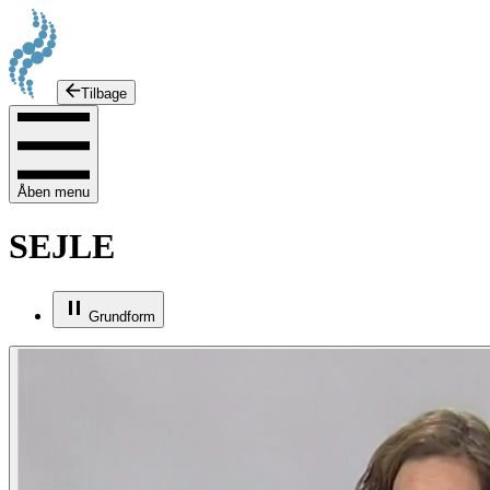
Tilbage
Åben menu
SEJLE
Grundform