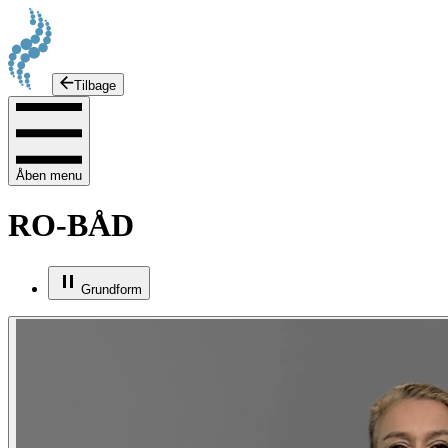
Tilbage
Åben menu
RO-BÅD
Grundform