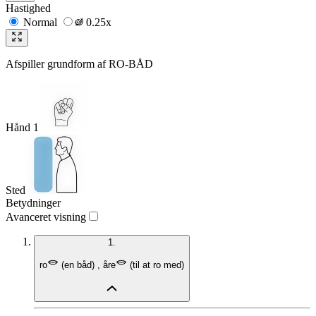
Hastighed
Normal
0.25x
Afspiller grundform af
RO-BÅD
Hånd 1
Sted
Betydninger
Avanceret visning
1.
ro
(
en båd
)
,
åre
(
til at ro med
)