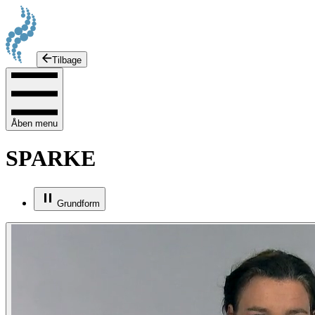
Tilbage
Åben menu
SPARKE
Grundform