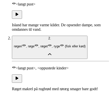
<langt pust>
Island har mange varme kilder. De opsender dampe, som
omdannes til vand.
2.
røgeri
,
røge
,
røget
,
ryge
(
fisk eller kød
)
<langt pust>, <oppustede kinder>
Røget makrel på rugbrød med røræg smager bare godt!