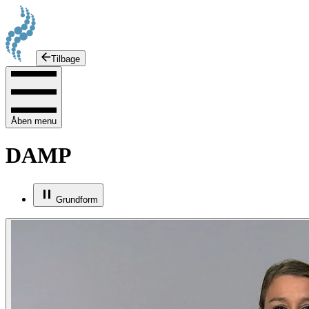
Tilbage
Åben menu
DAMP
Grundform