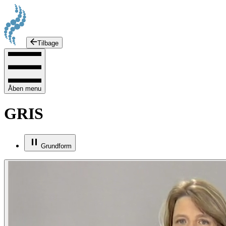
Tilbage
Åben menu
GRIS
Grundform