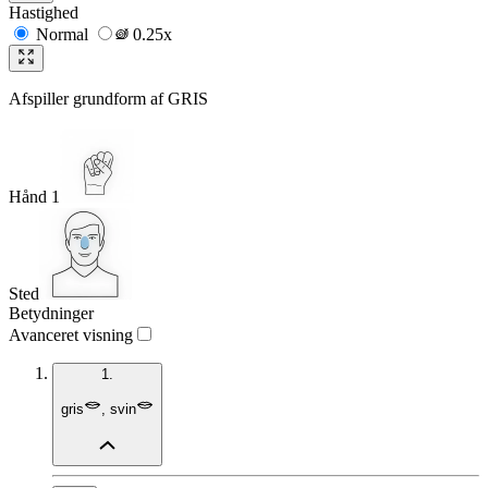
Hastighed
Normal
0.25x
Afspiller grundform af
GRIS
Hånd 1
Sted
Betydninger
Avanceret visning
1.
gris
,
svin