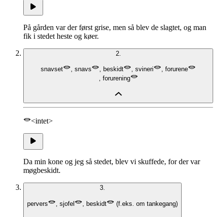
På gården var der først grise, men så blev de slagtet, og man
fik i stedet heste og køer.
2.
snavset
,
snavs
,
beskidt
,
svineri
,
forurene
,
forurening
<intet>
Da min kone og jeg så stedet, blev vi skuffede, for der var
møgbeskidt.
3.
pervers
,
sjofel
,
beskidt
(
f.eks. om tankegang
)