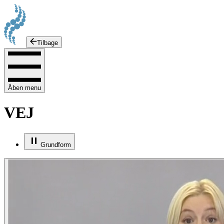
Tilbage
Åben menu
VEJ
Grundform