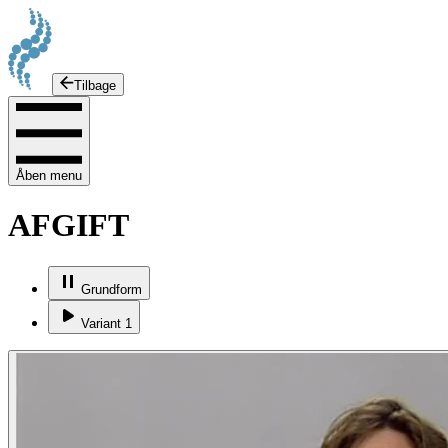
Tilbage
Åben menu
AFGIFT
Grundform
Variant 1