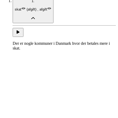
1.
skat
(
afgift
)
,
afgift
Der er nogle kommuner i Danmark hvor der betales mere i
skat.