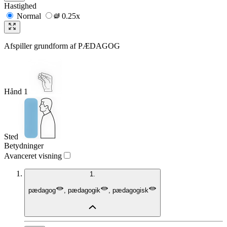
Hastighed
Normal
0.25x
Afspiller grundform af
PÆDAGOG
Hånd 1
Sted
Betydninger
Avanceret visning
1.
pædagog
,
pædagogik
,
pædagogisk