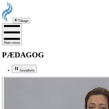
Tilbage
Åben menu
PÆDAGOG
Grundform