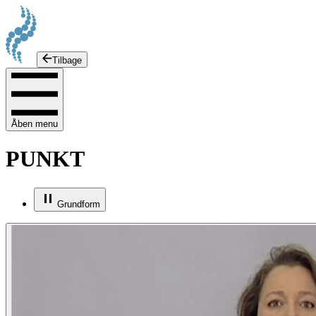
Tilbage
Åben menu
PUNKT
Grundform